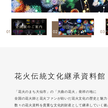
花火伝統文化継承資料館
「花火のまち大仙市」の「大曲の花火」発祥の地に
全国の花火師と花火ファンが紡いだ花火文化の歴史と魅力
数々の花火資料を貴重な文化的財産として継承していく拠