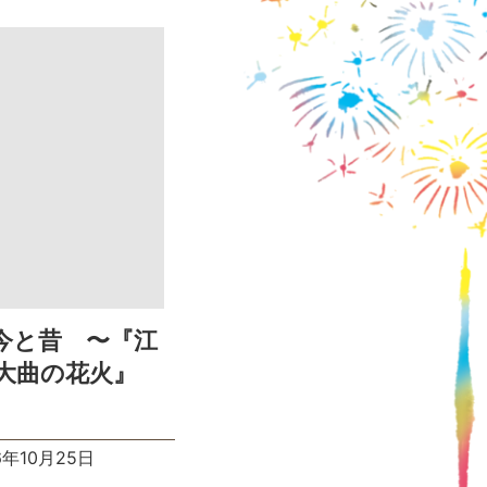
今と昔 〜『江
大曲の花火』
6年10月25日