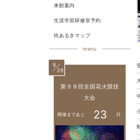
来館案内
生涯学習研修室予約
街あるきマップ
menu
8
29
第９８回全国花火競技
大会
23
開催まであと
日