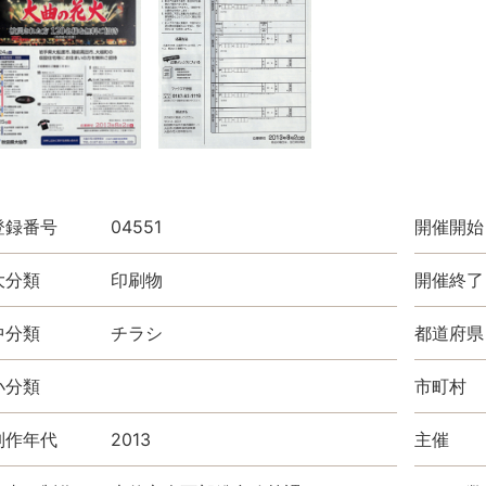
登録番号
04551
開催開始
大分類
印刷物
開催終了
中分類
チラシ
都道府県
小分類
市町村
制作年代
2013
主催