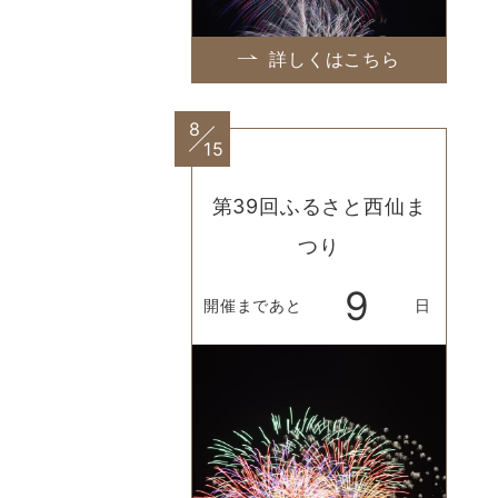
詳しくはこちら
8
15
第39回ふるさと西仙ま
つり
9
開催まであと
日