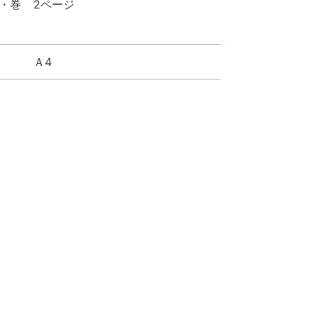
・巻
2ページ
Ａ4