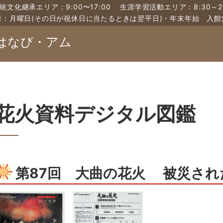
統文化継承エリア：9:00〜17:00
生涯学習活動エリア：8:30～21
日：月曜日(その日が祝休日に当たるときは翌平日)・年末年始 入館
はなび・アム
花火資料デジタル図鑑
第87回 大曲の花火 被災され