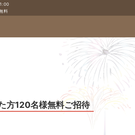
:00
無料
た方120名様無料ご招待