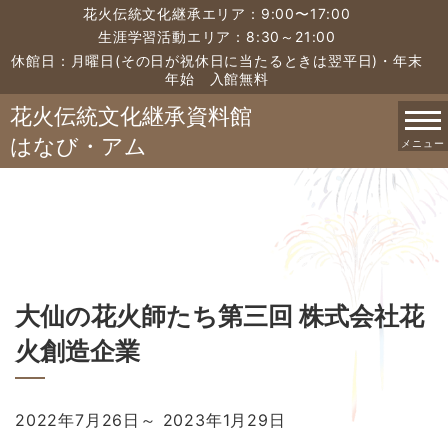
花火伝統文化継承エリア：9:00〜17:00
生涯学習活動エリア：8:30～21:00
休館日：月曜日(その日が祝休日に当たるときは翌平日)・年末
年始 入館無料
花火伝統文化継承資料館
はなび・アム
メニュー
大仙の花火師たち第三回 株式会社花
火創造企業
2022年7月26日
～
2023年1月29日