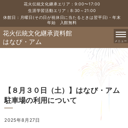
花火伝統文化継承エリア：9:00〜17:00
生涯学習活動エリア：8:30～21:00
休館日：月曜日(その日が祝休日に当たるときは翌平日)・年末
年始 入館無料
花火伝統文化継承資料館
はなび・アム
メニュー
【８月３０日（土）】はなび・アム
駐車場の利用について
2025年8月27日