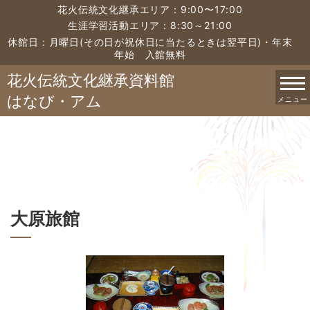
花火伝統文化継承エリア：9:00〜17:00
生涯学習活動エリア：8:30～21:00
休館日：月曜日(その日が祝休日に当たるときは翌平日)・年末
年始 入館無料
花火伝統文化継承資料館
はなび・アム
メニュー
大原旅館